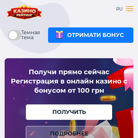
RU
Темная
ОТРИМАТИ БОНУС
тема
ИГРОВЫЕ АВТОМАТЫ
Получи прямо сейчас
Регистрация в онлайн казино с
бонусом от 100 грн
ПОЛУЧИТЬ
ПОДРОБНЕЕ