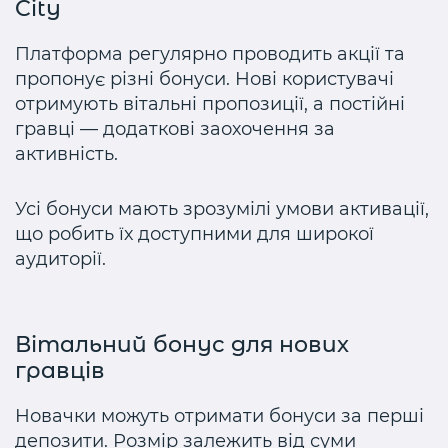
City
Платформа регулярно проводить акції та
пропонує різні бонуси. Нові користувачі
отримують вітальні пропозиції, а постійні
гравці — додаткові заохочення за
активність.
Усі бонуси мають зрозумілі умови активації,
що робить їх доступними для широкої
аудиторії.
Вітальний бонус для нових
гравців
Новачки можуть отримати бонуси за перші
депозити. Розмір залежить від суми