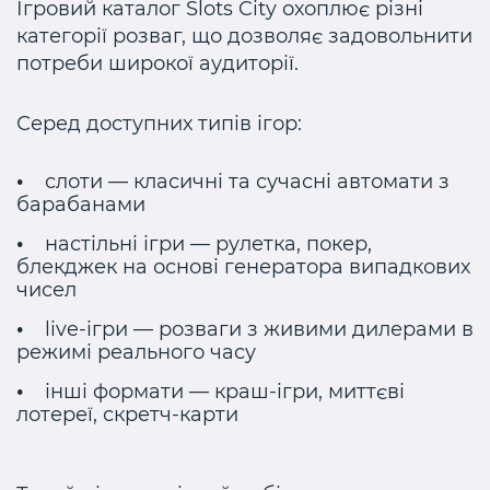
Ігровий каталог Slots City охоплює різні
категорії розваг, що дозволяє задовольнити
потреби широкої аудиторії.
Серед доступних типів ігор:
слоти — класичні та сучасні автомати з
барабанами
настільні ігри — рулетка, покер,
блекджек на основі генератора випадкових
чисел
live-ігри — розваги з живими дилерами в
режимі реального часу
інші формати — краш-ігри, миттєві
лотереї, скретч-карти