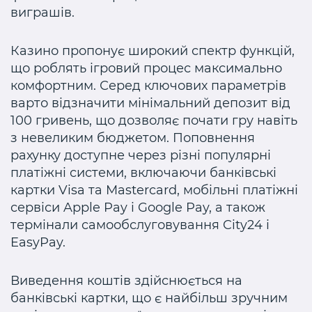
виграшів.
Казино пропонує широкий спектр функцій,
що роблять ігровий процес максимально
комфортним. Серед ключових параметрів
варто відзначити мінімальний депозит від
100 гривень, що дозволяє почати гру навіть
з невеликим бюджетом. Поповнення
рахунку доступне через різні популярні
платіжні системи, включаючи банківські
картки Visa та Mastercard, мобільні платіжні
сервіси Apple Pay і Google Pay, а також
термінали самообслуговування City24 і
EasyPay.
Виведення коштів здійснюється на
банківські картки, що є найбільш зручним