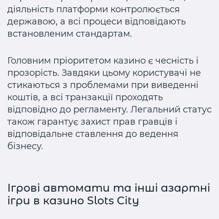
діяльність платформи контролюється
державою, а всі процеси відповідають
встановленим стандартам.
Головним пріоритетом казино є чесність і
прозорість. Завдяки цьому користувачі не
стикаються з проблемами при виведенні
коштів, а всі транзакції проходять
відповідно до регламенту. Легальний статус
також гарантує захист прав гравців і
відповідальне ставлення до ведення
бізнесу.
Ігрові автомати та інші азартні
ігри в казино Slots City