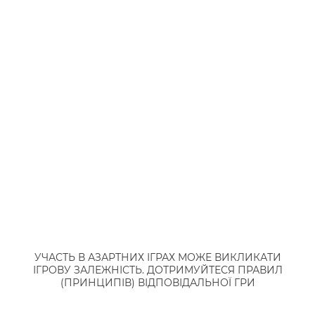
Перед використанням бонусних коштів
потрібно витратити реальний баланс. Для
виведення бонусу необхідно виконати
умови відіграшу з вейджером x35 у
відповідних слотах.
УЧАСТЬ В АЗАРТНИХ ІГРАХ МОЖЕ ВИКЛИКАТИ
ІГРОВУ ЗАЛЕЖНІСТЬ. ДОТРИМУЙТЕСЯ ПРАВИЛ
(ПРИНЦИПІВ) ВІДПОВІДАЛЬНОЇ ГРИ