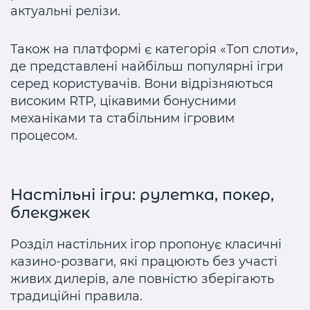
актуальні релізи.
Також на платформі є категорія «Топ слоти»,
де представлені найбільш популярні ігри
серед користувачів. Вони відрізняються
високим RTP, цікавими бонусними
механіками та стабільним ігровим
процесом.
Настільні ігри: рулетка, покер,
блекджек
Розділ настільних ігор пропонує класичні
казино-розваги, які працюють без участі
живих дилерів, але повністю зберігають
традиційні правила.