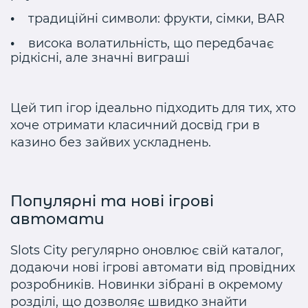
традиційні символи: фрукти, сімки, BAR
висока волатильність, що передбачає
рідкісні, але значні виграші
Цей тип ігор ідеально підходить для тих, хто
хоче отримати класичний досвід гри в
казино без зайвих ускладнень.
Популярні та нові ігрові
автомати
Slots City регулярно оновлює свій каталог,
додаючи нові ігрові автомати від провідних
розробників. Новинки зібрані в окремому
розділі, що дозволяє швидко знайти